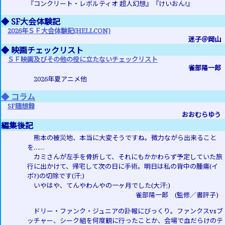
『コンクリート・レボルティオ 超人幻想』『けいおん!』
◆ SF大会体験記
2026年ＳＦ大会体験記(HELLCON)
迷子＠岡山
◆ 映画チェックリスト
ＳＦ映画及びその他の役に立たないチェックリスト
雀部陽一郎
2026年夏アニメ他
◆ コラム
SF随想録
おおむらゆう
編集後記
熊本の被災地、本当に大変そうですね。微力ながら出来ること
を……
カミさんが左手を骨折して、それにもかかわらず予定していた旅
行に出かけて、帰宅して次の日に手術。明日は私の背中の腫瘍(イ
ボ?)の切除です(汗;)
いやはや、てんやわんやの一ヶ月でした(大汗;)
雀部陽一郎 (監修／書評子)
ドリー・ファンク・ジュニアの訃報にびっくり。ファンクスvsブ
ッチャー、シーク組を何度観に行ったことか、会場で血だらけのテ