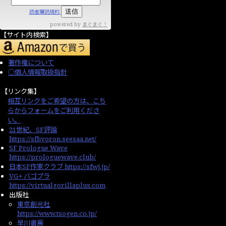
読者購読規約
powered by
まぐまぐ！
【サイト内検索】
著作権について
○個人情報取扱指針
【リンク集】
相互リンクをご希望の方は、こち
らからフォームをご利用くださ
い。
21世紀、SF評論
https://sfhyoron.seesaa.net/
SF Prologue Wave
https://prologuewave.club/
日本SF作家クラブ https://sfwj.jp/
VG+ バゴプラ
https://virtualgorillaplus.com
出版社
東京創元社
https://www.tsogen.co.jp/
早川書房