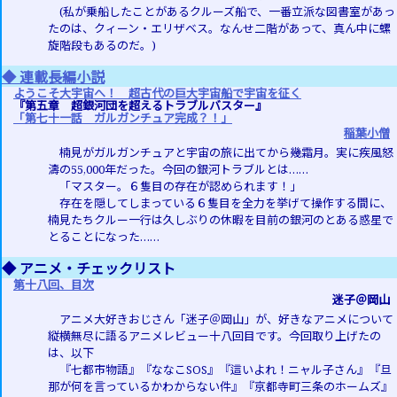
(私が乗船したことがあるクルーズ船で、一番立派な図書室があっ
たのは、クィーン・エリザベス。なんせ二階があって、真ん中に螺
旋階段もあるのだ。)
◆ 連載長編小説
ようこそ大宇宙へ！ 超古代の巨大宇宙船で宇宙を征く
『第五章 超銀河団を超えるトラブルバスター』
「第七十一話 ガルガンチュア完成？！」
稲葉小僧
楠見がガルガンチュアと宇宙の旅に出てから幾霜月。実に疾風怒
濤の55,000年だった。今回の銀河トラブルとは……
「マスター。６隻目の存在が認められます！」
存在を隠してしまっている６隻目を全力を挙げて操作する間に、
楠見たちクルー一行は久しぶりの休暇を目前の銀河のとある惑星で
とることになった……
◆ アニメ・チェックリスト
第十八回、目次
迷子＠岡山
アニメ大好きおじさん「迷子＠岡山」が、好きなアニメについて
縦横無尽に語るアニメレビュー十八回目です。今回取り上げたの
は、以下
『七都市物語』『ななこSOS』『這いよれ！ニャル子さん』『旦
那が何を言っているかわからない件』『京都寺町三条のホームズ』