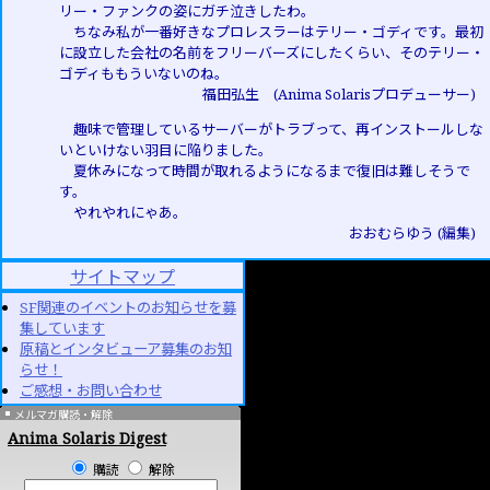
リー・ファンクの姿にガチ泣きしたわ。
ちなみ私が一番好きなプロレスラーはテリー・ゴディです。最初
に設立した会社の名前をフリーバーズにしたくらい、そのテリー・
ゴディももういないのね。
福田弘生 (Anima Solarisプロデューサー)
趣味で管理しているサーバーがトラブって、再インストールしな
いといけない羽目に陥りました。
夏休みになって時間が取れるようになるまで復旧は難しそうで
す。
やれやれにゃあ。
おおむらゆう (編集)
サイトマップ
SF関連のイベントのお知らせを募
集しています
原稿とインタビューア募集のお知
らせ！
ご感想・お問い合わせ
メルマガ購読・解除
Anima Solaris Digest
購読
解除