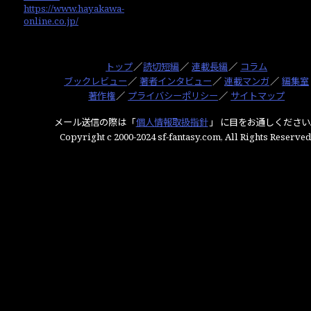
https://www.hayakawa-
online.co.jp/
トップ
／
読切短編
／
連載長編
／
コラム
ブックレビュー
／
著者インタビュー
／
連載マンガ
／
編集室
著作権
／
プライバシーポリシー
／
サイトマップ
メール送信の際は「
個人情報取扱指針
」 に目をお通しください
Copyright c 2000-2024 sf-fantasy.com, All Rights Reserved