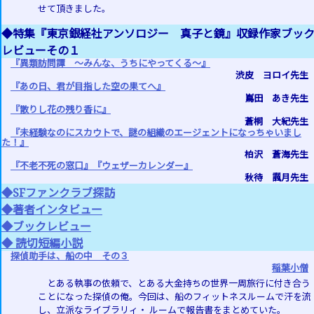
せて頂きました。
◆特集『東京銀経社アンソロジー 真子と鏡』収録作家ブッ
レビューその１
『異類訪問譚 ～みんな、うちにやってくる～』
渋皮 ヨロイ先生
『あの日、君が目指した空の果てへ』
嶌田 あき先生
『散りし花の残り香に』
蒼桐 大紀先生
『未経験なのにスカウトで、謎の組織のエージェントになっちゃいまし
た！』
柏沢 蒼海先生
『不老不死の窓口』『ウェザーカレンダー』
秋待 諷月先生
◆SFファンクラブ探訪
◆著者インタビュー
◆ブックレビュー
◆ 読切短編小説
探偵助手は、船の中 その３
稲葉小僧
とある執事の依頼で、とある大金持ちの世界一周旅行に付き合う
ことになった探偵の俺。今回は、船のフィットネスルームで汗を流
し、立派なライブラリィ・ ルームで報告書をまとめていた。