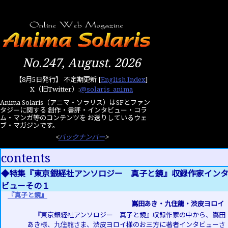
No.247, August. 2026
【8月5日発行】 不定期更新
[
English Index
]
X（旧Twitter）:
@solaris_anima
Anima Solaris（アニマ・ソラリス）はSFとファン
タジーに関する 創作・書評・インタビュー・コラ
ム・マンガ等のコンテンツを お送りしているウェ
ブ・マガジンです。
<
バックナンバー
>
contents
◆特集『東京銀経社アンソロジー 真子と鏡』収録作家イン
ビューその１
『真子と鏡』
嶌田あき・九住龍・渋皮ヨロイ
『東京銀経社アンソロジー 真子と鏡』収録作家の中から、嶌田
あき様、九住龍さま、渋皮ヨロイ様のお三方に著者インタビューさ