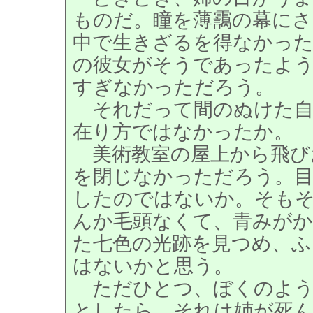
ものだ。瞳を薄靄の幕にさ
中で生きざるを得なかっ
の彼女がそうであったよう
すぎなかっただろう。
それだって間のぬけた自
在り方ではなかったか。
美術教室の屋上から飛び
を閉じなかっただろう。
したのではないか。そも
んか毛頭なくて、青みがか
た七色の光跡を見つめ、ふ
はないかと思う。
ただひとつ、ぼくのよう
としたら、それは姉が死ん