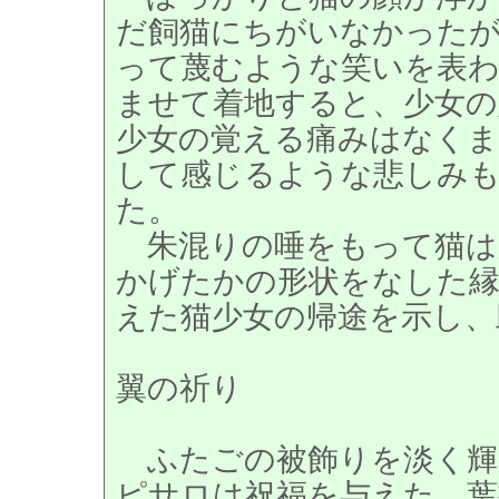
だ飼猫にちがいなかったが
って蔑むような笑いを表
ませて着地すると、少女
少女の覚える痛みはなくま
して感じるような悲しみ
た。
朱混りの唾をもって猫は
かげたかの形状をなした縁
えた猫少女の帰途を示し、
翼の祈り
ふたごの被飾りを淡く輝
ピサロは祝福を与えた。葉