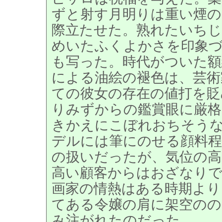
ずと射す月明りは重い煙
際立たせた。熟れたいち
めいたふくよかさを印象づ
も写った。時代がついた額
による油絵の褪色は、芸術
ての彼女の存在の値打を貶
りみずからの鑑賞眼に厳格
きかえにこぼれおちそう
デルには筆にのせる顔料
の扱いだったが、気位の高
高い顧客からはおざなり
画家の情熱はある時期より
てある令嬢の肩に架空のの
み注がれたのだった。